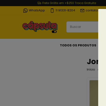
Frete Grátis em +$250 Troca Gratuita
WhatsApp
11 91331-8204
contato@cap
TODOS OS PRODUTOS
Jona
Início
Co