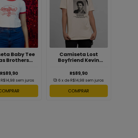
eta Baby Tee
Camiseta Lost
as Brothers
Boyfriend Kevin
ometown
Jonas
R$89,90
R$89,90
e
R$14,98
sem juros
6
x de
R$14,98
sem juros
COMPRAR
COMPRAR