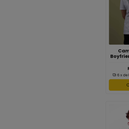
Cam
Boyfrie
6
x de