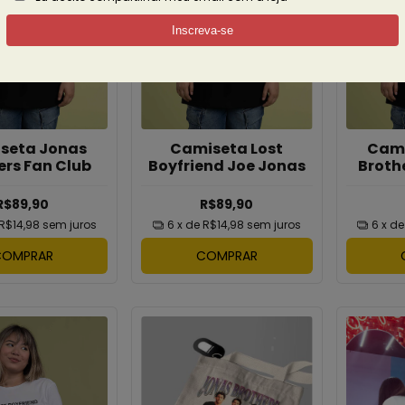
seta Jonas
Camiseta Lost
Cami
ers Fan Club
Boyfriend Joe Jonas
Broth
R$89,90
R$89,90
R$14,98
sem juros
6
x de
R$14,98
sem juros
6
x d
COMPRAR
COMPRAR