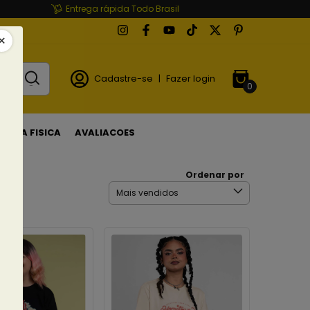
Entrega rápida Todo Brasil
Cadastre-se
|
Fazer login
0
LOJA FISICA
AVALIACOES
Ordenar por