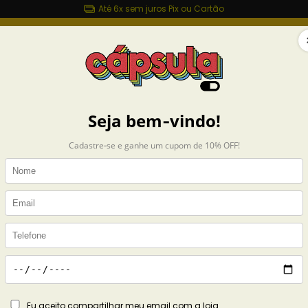
Até 6x sem juros Pix ou Cartão
sulashop.com.br
MAIS ROUPAS
ACESSÓRIOS
CASA
COLEÇÕES
s Brothers
Exibindo 1-9 de 9 produtos
leções
Jonas Brothers