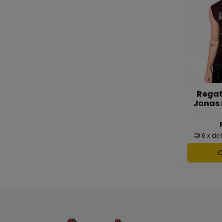
Regat
Jonas 
6
x de