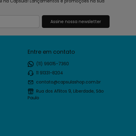
aqui na Cápsula! Lançamentos e promoções na sua
Entre em contato
(11) 99015-7360
11 91331-8204
contato@capsulashop.com.br
Rua dos Aflitos 9, Liberdade, São
Paulo