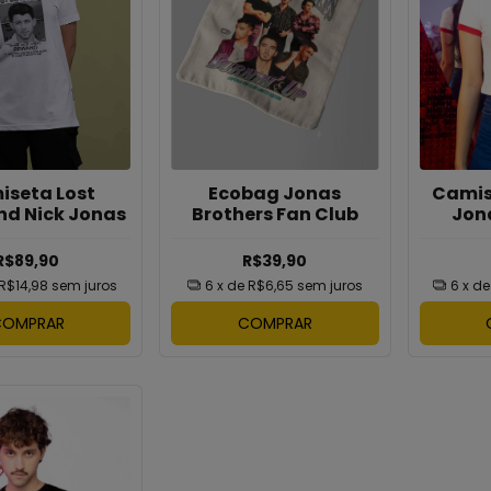
Ecobag Jonas
Camis
iseta Lost
Brothers Fan Club
Jon
nd Nick Jonas
H
R$39,90
R$89,90
6
x de
R$6,65
sem juros
6
x d
R$14,98
sem juros
COMPRAR
COMPRAR