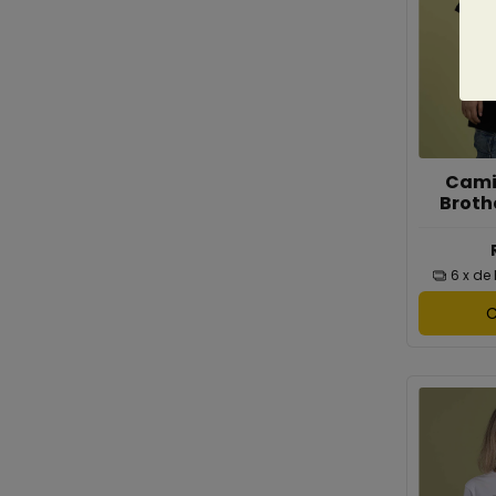
Cami
Broth
6
x de