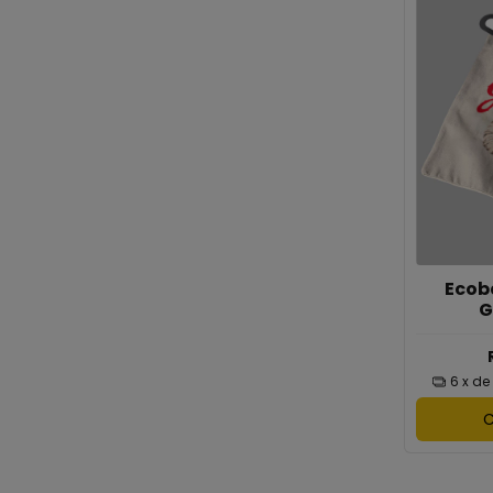
Ecob
G
6
x de