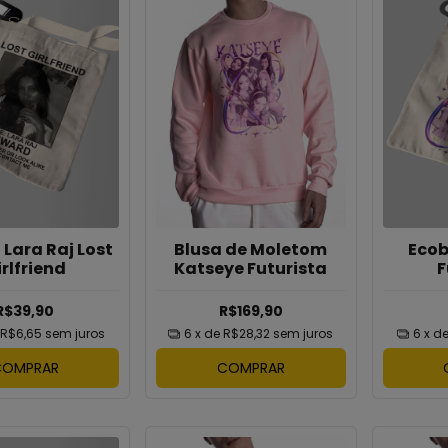
Blusa de Moletom
Lara Raj Lost
Ecob
Katseye Futurista
irlfriend
F
R$169,90
R$39,90
6
x de
R$28,32
sem juros
R$6,65
sem juros
6
x d
COMPRAR
COMPRAR