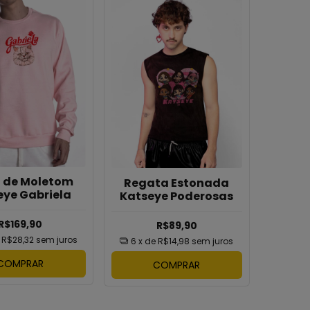
a de Moletom
Regata Estonada
eye Gabriela
Katseye Poderosas
R$169,90
R$89,90
e
R$28,32
sem juros
6
x de
R$14,98
sem juros
COMPRAR
COMPRAR