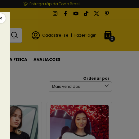
Entrega rápida Todo Brasil
Cadastre-se
|
Fazer login
0
LOJA FISICA
AVALIACOES
Ordenar por
s