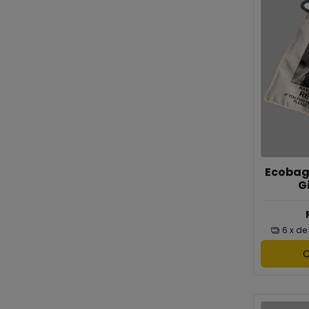
Ecobag 
G
6
x de