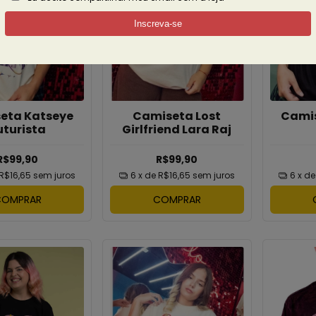
eta Katseye
Camiseta Lost
Camis
uturista
Girlfriend Lara Raj
R$99,90
R$99,90
R$16,65
sem juros
6
x de
R$16,65
sem juros
6
x d
COMPRAR
COMPRAR