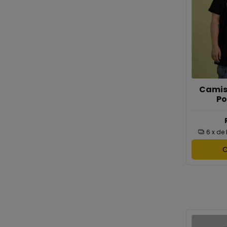
Camis
Po
6
x de