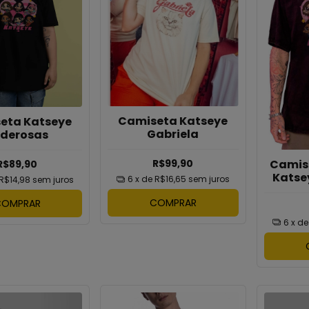
Camiseta Katseye
eta Katseye
Gabriela
derosas
Camis
R$99,90
R$89,90
Katse
6
x de
R$16,65
sem juros
R$14,98
sem juros
COMPRAR
COMPRAR
6
x d