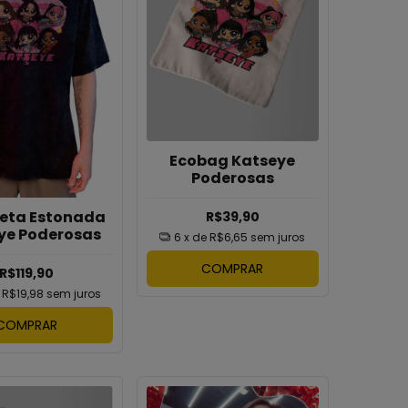
Ecobag Katseye
Poderosas
eta Estonada
R$39,90
ye Poderosas
6
x de
R$6,65
sem juros
COMPRAR
R$119,90
e
R$19,98
sem juros
COMPRAR