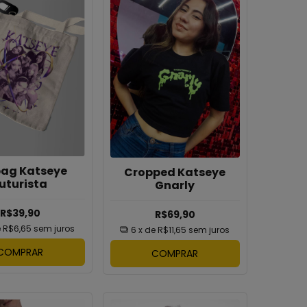
ag Katseye
Cropped Katseye
uturista
Gnarly
R$39,90
R$69,90
e
R$6,65
sem juros
6
x de
R$11,65
sem juros
COMPRAR
COMPRAR