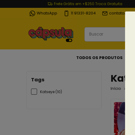
Frete Grátis em +$250 Troca Gratuita
WhatsApp
11 91331-8204
contato@cap
TODOS OS PRODUTOS
Kats
Tags
Início
Co
Katseye (10)