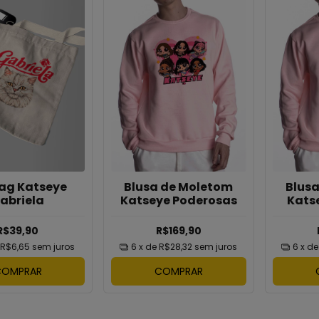
Blusa de Moletom
Blus
ag Katseye
Katseye Poderosas
Kats
abriela
R$169,90
R$39,90
6
x de
R$28,32
sem juros
6
x d
R$6,65
sem juros
COMPRAR
COMPRAR