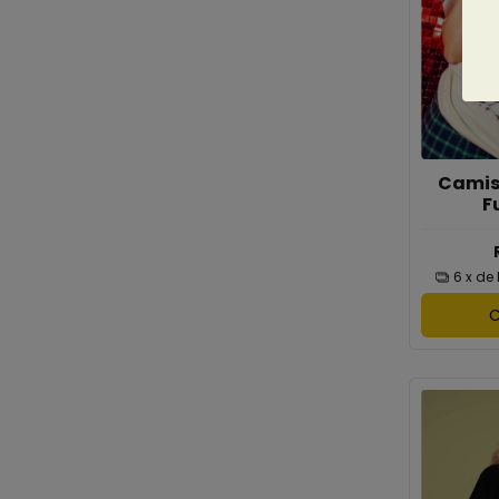
Camis
F
6
x de