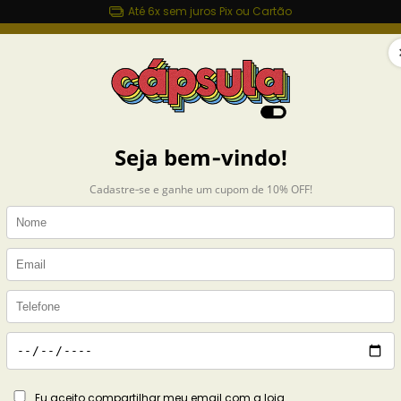
Até 6x sem juros Pix ou Cartão
sulashop.com.br
MAIS ROUPAS
ACESSÓRIOS
CASA
COLEÇÕES
eye
Exibindo 1-16 de 16 produto
leções
Katseye