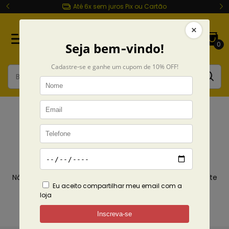
Até 6x sem juros Pix ou Cartão
0
Rosalía
Início
Coleções
Rosalía
Não temos resultados para sua pesquisa. Por favor, tente
com outros filtros.